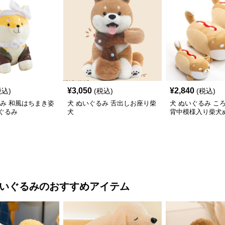
¥
3,050
¥
2,840
税込)
(税込)
(税込)
るみ 和風はちまき姿
犬 ぬいぐるみ 舌出しお座り柴
犬 ぬいぐるみ こ
ぐるみ
犬
背中模様入り柴犬
ぬいぐるみ
のおすすめアイテム