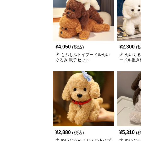
¥
4,050
¥
2,300
(税込)
(
犬 もふもふトイプードルぬい
犬 ぬいぐ
ぐるみ 親子セット
ードル抱き
¥
2,880
¥
5,310
(税込)
(
犬 ぬいぐるみ ふわふわトイプ
犬 ぬいぐ