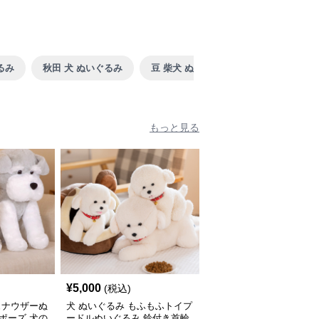
るみ
秋田 犬 ぬいぐるみ
豆 柴犬 ぬいぐるみ
もっと見る
¥
5,000
(税込)
ュナウザーぬ
犬 ぬいぐるみ もふもふトイプ
ポーズ 犬の
ードルぬいぐるみ 鈴付き首輪