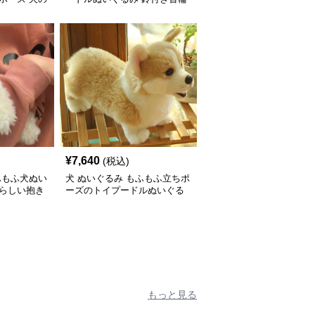
¥
7,640
(税込)
ふもふ犬ぬい
犬 ぬいぐるみ もふもふ立ちポ
愛らしい抱き
ーズのトイプードルぬいぐる
み
もっと見る