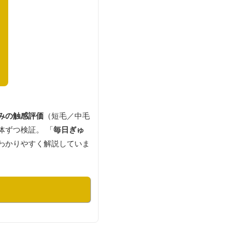
みの触感評価
（短毛／中毛
体ずつ検証。 「
毎日ぎゅ
わかりやすく解説していま