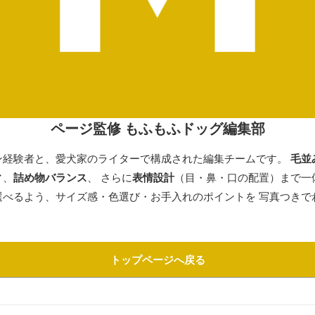
ページ監修 もふもふドッグ編集部
ン経験者と、愛犬家のライターで構成された編集チームです。
毛並
ィ
、
詰め物バランス
、 さらに
表情設計
（目・鼻・口の配置）まで一
選べるよう、サイズ感・色選び・お手入れのポイントを 写真つきで
トップページへ戻る