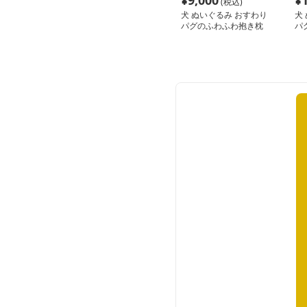
¥
9,000
¥
(税込)
犬 ぬいぐるみ おすわり
犬
パグのふわふわ抱き枕
パ
る