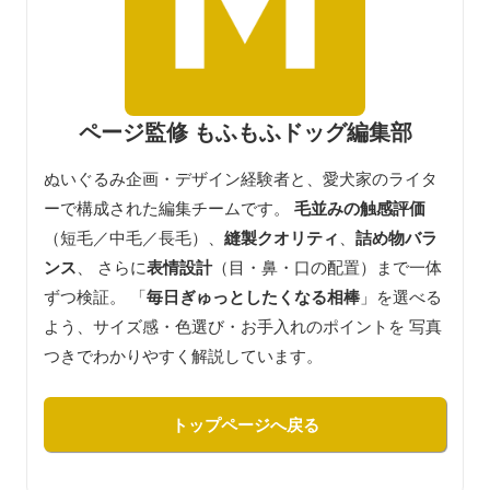
ページ監修 もふもふドッグ編集部
ぬいぐるみ企画・デザイン経験者と、愛犬家のライタ
ーで構成された編集チームです。
毛並みの触感評価
（短毛／中毛／長毛）、
縫製クオリティ
、
詰め物バラ
ンス
、 さらに
表情設計
（目・鼻・口の配置）まで一体
ずつ検証。 「
毎日ぎゅっとしたくなる相棒
」を選べる
よう、サイズ感・色選び・お手入れのポイントを 写真
つきでわかりやすく解説しています。
トップページへ戻る