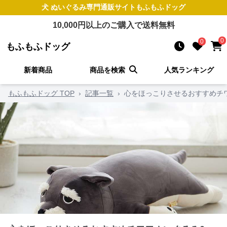
犬 ぬいぐるみ
専門通販サイト
もふもふドッグ
10,000
円以上のご購入で送料無料
0
0
もふもふドッグ
新着商品
商品を検索
人気ランキング
もふもふドッグ TOP
›
記事一覧
›
心をほっこりさせるおすすめチ