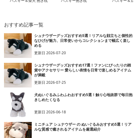
ハスキー＆柴犬 抱き枕
ハスキー抱き枕
ハスキー＆豆柴
ぬいぐるみ
しぬいぐるみセ
おすすめ記事一覧
シュナウザーグッズおすすめ5選！リアルな顔立ちと個性的
なひげが魅力、日常使いからコレクションまで幅広く楽し
める
更新日
2026-07-20
シュナウザーグッズおすすめ17選！ファンにぴったりの雑
貨やアクセサリー 愛らしい表情を日常で楽しめるアイテム
が満載
更新日
2026-07-25
犬ぬいぐるみふわふわおすすめ5選！触り心地抜群で毎日抱
きしめたくなる
更新日
2026-06-18
ミニチュア シュナウザー の ぬいぐるみおすすめ5選！リア
ルな質感で癒されるアイテムを厳選紹介