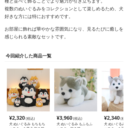
種と並べて飾ることでより魅力が引き立ちます。
複数のぬいぐるみをコレクションとして楽しめるため、犬
好きな方には特におすすめです。
お部屋に飾れば華やかな雰囲気になり、見るたびに癒しを
感じられる素敵なセットです。
今回紹介した商品一覧
¥
2,320
¥
3,960
¥
2,340
(税込)
(税込)
(税込
犬 ぬいぐるみ もちもち
犬 ぬいぐるみ もふもふ
犬 ぬいぐるみ 