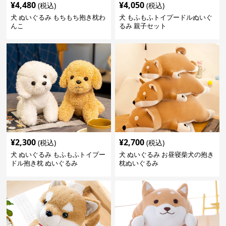
¥
4,480
¥
4,050
(税込)
(税込)
犬 ぬいぐるみ もちもち抱き枕わ
犬 もふもふトイプードルぬいぐ
んこ
るみ 親子セット
¥
2,300
¥
2,700
(税込)
(税込)
犬 ぬいぐるみ もふもふトイプー
犬 ぬいぐるみ お昼寝柴犬の抱き
ドル抱き枕 ぬいぐるみ
枕ぬいぐるみ