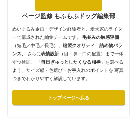
ページ監修 もふもふドッグ編集部
ぬいぐるみ企画・デザイン経験者と、愛犬家のライタ
ーで構成された編集チームです。
毛並みの触感評価
（短毛／中毛／長毛）、
縫製クオリティ
、
詰め物バラ
ンス
、 さらに
表情設計
（目・鼻・口の配置）まで一体
ずつ検証。 「
毎日ぎゅっとしたくなる相棒
」を選べる
よう、サイズ感・色選び・お手入れのポイントを 写真
つきでわかりやすく解説しています。
トップページへ戻る