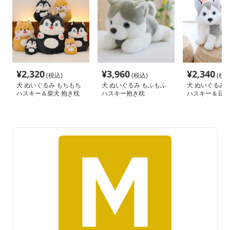
¥
2,320
¥
3,960
¥
2,340
(税込)
(税込)
(税込
犬 ぬいぐるみ もちもち
犬 ぬいぐるみ もふもふ
犬 ぬいぐるみ 
ハスキー＆柴犬 抱き枕
ハスキー抱き枕
ハスキー＆豆柴
ぬいぐるみ
しぬいぐるみセ