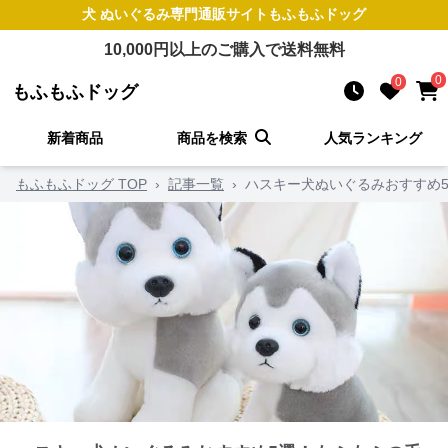
犬 ぬいぐるみ
専門通販サイト
もふもふドッグ
10,000
円以上のご購入で送料無料
0
0
もふもふドッグ
新着商品
商品を検索
人気ランキング
もふもふドッグ TOP
›
記事一覧
›
ハスキー犬ぬいぐるみおすすめ