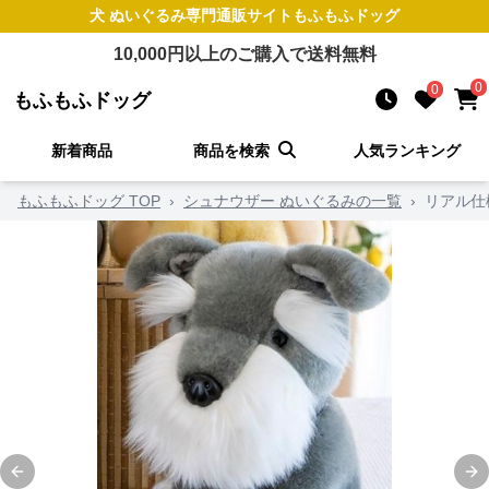
犬 ぬいぐるみ
専門通販サイト
もふもふドッグ
10,000
円以上のご購入で送料無料
0
0
もふもふドッグ
新着商品
商品を検索
人気ランキング
もふもふドッグ TOP
›
シュナウザー ぬいぐるみの一覧
›
リアル仕
Previous slide
Ne