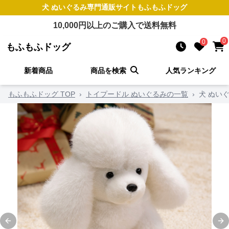
犬 ぬいぐるみ
専門通販サイト
もふもふドッグ
10,000
円以上のご購入で送料無料
0
0
もふもふドッグ
新着商品
商品を検索
人気ランキング
もふもふドッグ TOP
›
トイプードル ぬいぐるみの一覧
›
犬 ぬい
Previous slide
Ne