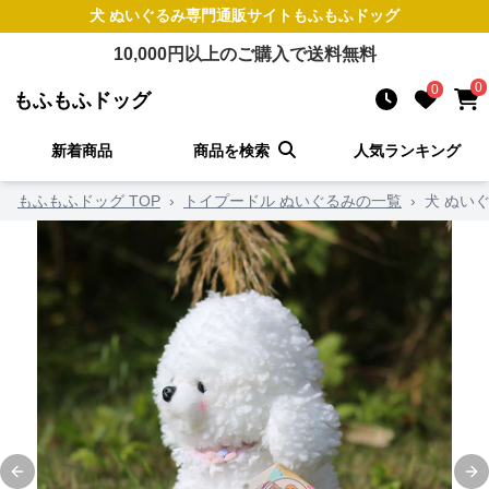
犬 ぬいぐるみ
専門通販サイト
もふもふドッグ
10,000
円以上のご購入で送料無料
0
0
もふもふドッグ
新着商品
商品を検索
人気ランキング
もふもふドッグ TOP
›
トイプードル ぬいぐるみの一覧
›
犬 ぬい
Previous slide
Ne