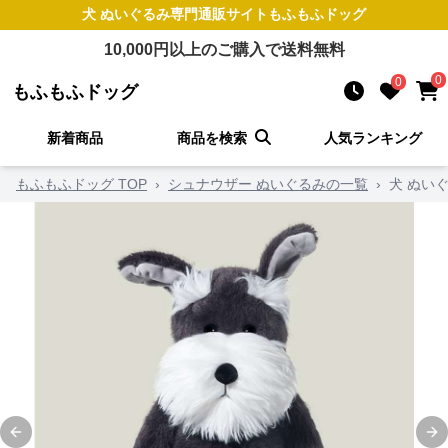
犬 ぬいぐるみ
専門通販サイト
もふもふドッグ
10,000
円以上のご購入で送料無料
0
0
もふもふドッグ
新着商品
商品を検索
人気ランキング
もふもふドッグ TOP
›
シュナウザー ぬいぐるみの一覧
›
犬 ぬい
Previous slide
Ne