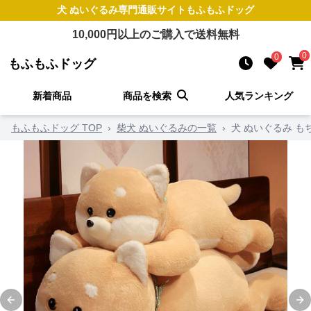
犬 ぬいぐるみ
専門通販サイト
もふもふドッグ
10,000
円以上のご購入で送料無料
0
0
もふもふドッグ
新着商品
商品を検索
人気ランキング
もふもふドッグ TOP
›
柴犬 ぬいぐるみの一覧
›
犬 ぬいぐるみ も
Previous slide
Ne