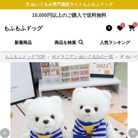
犬 ぬいぐるみ
専門通販サイト
もふもふドッグ
10,000
円以上のご購入で送料無料
0
0
もふもふドッグ
新着商品
商品を検索
人気ランキング
もふもふドッグ TOP
›
ポメラニアン ぬいぐるみの一覧
›
犬 ぬい
Previous slide
Ne