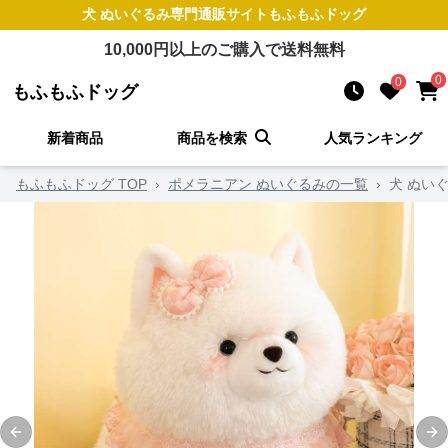
犬 ぬいぐるみ
専門通販サイト
もふもふドッグ
10,000
円以上のご購入で送料無料
0
0
もふもふドッグ
新着商品
商品を検索
人気ランキング
もふもふドッグ TOP
›
ポメラニアン ぬいぐるみの一覧
›
犬 ぬい
Previous slide
Ne