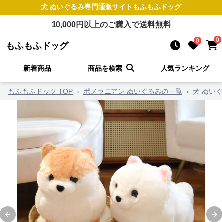
犬 ぬいぐるみ
専門通販サイト
もふもふドッグ
10,000
円以上のご購入で送料無料
0
0
もふもふドッグ
新着商品
商品を検索
人気ランキング
もふもふドッグ TOP
›
ポメラニアン ぬいぐるみの一覧
›
犬 ぬい
Previous slide
Ne