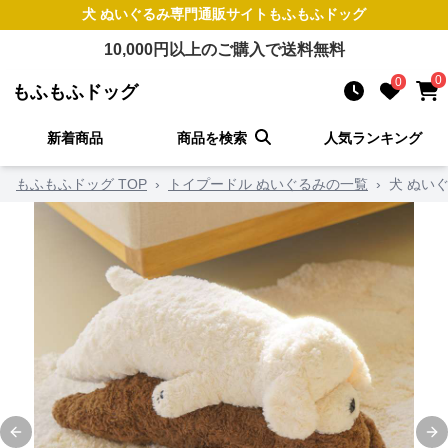
犬 ぬいぐるみ
専門通販サイト
もふもふドッグ
10,000
円以上のご購入で送料無料
0
0
もふもふドッグ
新着商品
商品を検索
人気ランキング
もふもふドッグ TOP
›
トイプードル ぬいぐるみの一覧
›
犬 ぬい
Previous slide
Ne