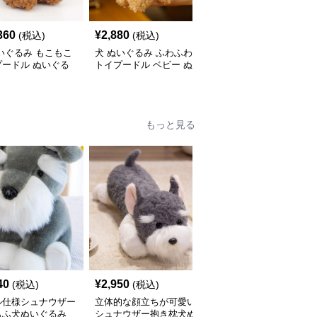
360
¥
2,880
¥
5,310
(税込)
(税込)
(税込)
いぐるみ もこもこ
犬 ぬいぐるみ ふわふわ
犬 ぬいぐるみ 垂れ耳が
プードル ぬいぐる
トイプードル ベビー ぬ
かわいい犬ぬいぐるみ
いぐるみ
もふもふ子犬
もっと見る
40
¥
2,950
¥
3,390
(税込)
(税込)
(税込)
ル仕様シュナウザー
立体的な顔立ちが可愛い
犬 ぬいぐるみ もこもこ
もふ犬ぬいぐるみ
シュナウザー抱き枕犬ぬ
素材のシュナウザー抱き