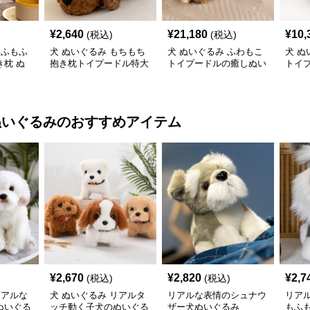
¥
2,640
¥
21,180
¥
10,
(税込)
(税込)
もふもふ
犬 ぬいぐるみ もちもち
犬 ぬいぐるみ ふわもこ
犬 ぬ
枕 ぬ
抱き枕トイプードル特大
トイプードルの癒しぬい
トイ
ぬいぐるみ
ぐるみ
み
ぬいぐるみ
のおすすめアイテム
¥
2,670
¥
2,820
¥
2,7
(税込)
(税込)
リアルな
犬 ぬいぐるみ リアルタ
リアルな表情のシュナウ
リア
ぬいぐる
ッチ動く子犬のぬいぐる
ザー犬ぬいぐるみ
もふ