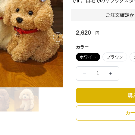
です。自宅でのリラックスタ
ご注文確定か
2,620
円
Next slide
カラー
ホワイト
ブラウン
1
購
カー