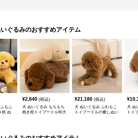
ぬいぐるみ
のおすすめアイテム
¥
2,640
¥
21,180
¥
10,
(税込)
(税込)
もふもふ
犬 ぬいぐるみ もちもち
犬 ぬいぐるみ ふわもこ
犬 ぬ
枕 ぬ
抱き枕トイプードル特大
トイプードルの癒しぬい
トイ
ぬいぐるみ
ぐるみ
み