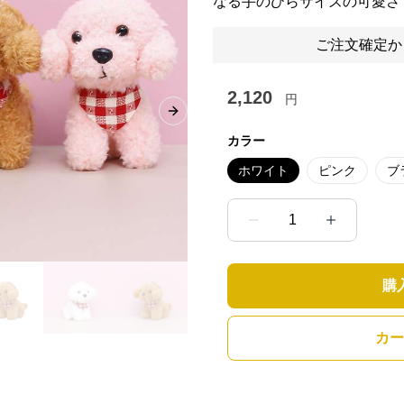
なる手のひらサイズの可愛さ
ご注文確定か
2,120
円
Next slide
カラー
ホワイト
ピンク
ブ
1
購
カー