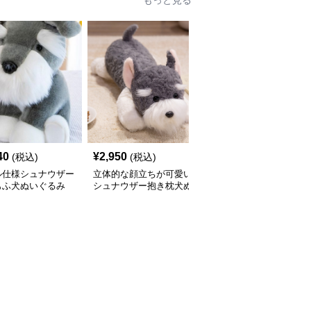
もっと見る
40
¥
2,950
¥
3,390
(税込)
(税込)
(税込)
ル仕様シュナウザー
立体的な顔立ちが可愛い
犬 ぬいぐるみ もこもこ
もふ犬ぬいぐるみ
シュナウザー抱き枕犬ぬ
素材のシュナウザー抱き
いぐるみ
枕ぬいぐるみ