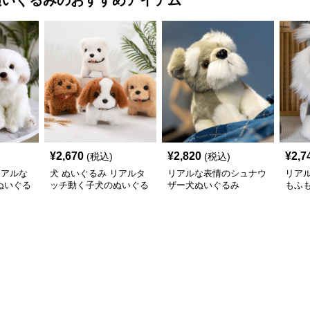
ぬいぐるみ
のおすすめアイテム
¥
2,670
¥
2,820
¥
2,7
(税込)
(税込)
リアルな
犬 ぬいぐるみ リアルタ
リアルな表情のシュナウ
リア
ぬいぐる
ッチ動く子犬のぬいぐる
ザー犬ぬいぐるみ
もふ
み愛らしい垂れ耳