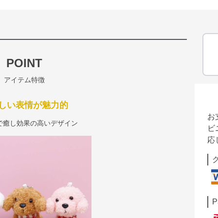
POINT
アイテム特徴
しい表情が魅力的
お
で癒し効果の高いデザイン
ビ
応
P