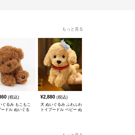
もっと見る
360
¥
2,880
¥
4,940
(税込)
(税込)
(税込)
いぐるみ もこもこ
犬 ぬいぐるみ ふわふわ
犬 ぬいぐるみ リアルな
プードル ぬいぐる
トイプードル ベビー ぬ
シベリアンハスキーのぬ
いぐるみ
いぐるみ