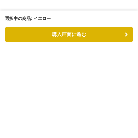
選択中の商品: イエロー
購入画面に進む
もふもふドッグ
について
利用規約