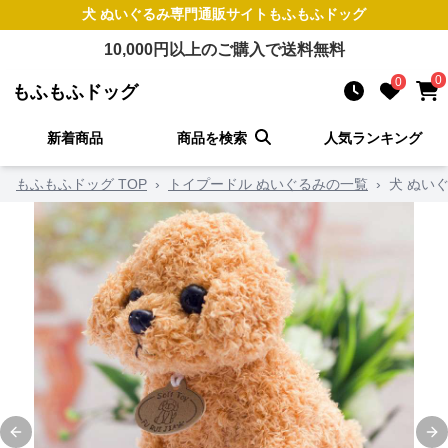
犬 ぬいぐるみ
専門通販サイト
もふもふドッグ
10,000
円以上のご購入で送料無料
0
0
もふもふドッグ
新着商品
商品を検索
人気ランキング
もふもふドッグ TOP
›
トイプードル ぬいぐるみの一覧
›
犬 ぬい
Previous slide
Ne