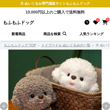
犬 ぬいぐるみ
専門通販サイト
もふもふドッグ
10,000
円以上のご購入で送料無料
0
0
もふもふドッグ
新着商品
商品を検索
人気ランキング
もふもふドッグ TOP
›
トイプードル ぬいぐるみの一覧
›
犬 ぬい
Previous slide
Ne