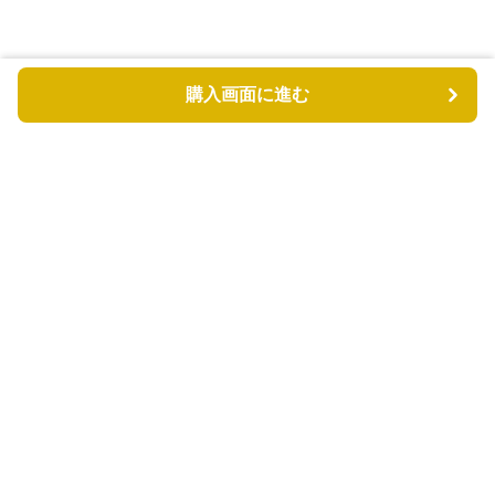
購入画面に進む
もふもふドッグ
について
利用規約
プライバシー