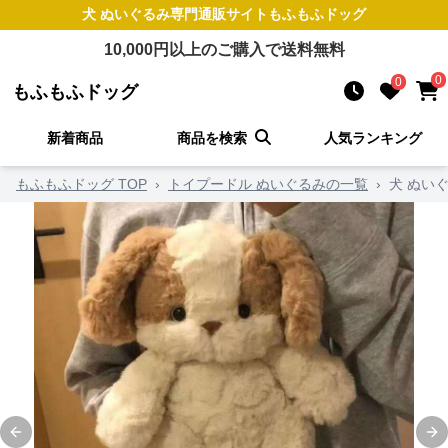
犬 ぬいぐるみ
専門通販サイト
もふもふドッグ
10,000
円以上のご購入で送料無料
0
0
もふもふドッグ
新着商品
商品を検索
人気ランキング
もふもふドッグ TOP
›
トイプードル ぬいぐるみの一覧
›
犬 ぬい
Previous slide
Ne