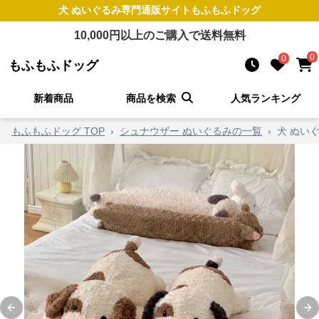
犬 ぬいぐるみ
専門通販サイト
もふもふドッグ
10,000
円以上のご購入で送料無料
0
0
もふもふドッグ
新着商品
商品を検索
人気ランキング
もふもふドッグ TOP
›
シュナウザー ぬいぐるみの一覧
›
犬 ぬい
Previous slide
Ne