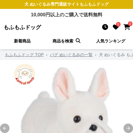
犬 ぬいぐるみ
専門通販サイト
もふもふドッグ
10,000
円以上のご購入で送料無料
0
0
もふもふドッグ
新着商品
商品を検索
人気ランキング
もふもふドッグ TOP
›
パグ ぬいぐるみの一覧
›
犬 ぬいぐるみ 
Previous slide
Ne