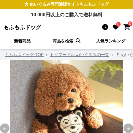
犬 ぬいぐるみ
専門通販サイト
もふもふドッグ
10,000
円以上のご購入で送料無料
0
0
もふもふドッグ
新着商品
商品を検索
人気ランキング
もふもふドッグ TOP
›
トイプードル ぬいぐるみの一覧
›
犬 ぬい
Previous slide
Ne