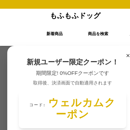
もふもふドッグ
新着商品
商品を検索
×
もふもふドッグ TOP
›
パグ ぬいぐるみ
新規ユーザー限定クーポン！
期間限定! 0%OFFクーポンです
取得後、決済画面で自動適用されます
ウェルカムク
コード:
ーポン