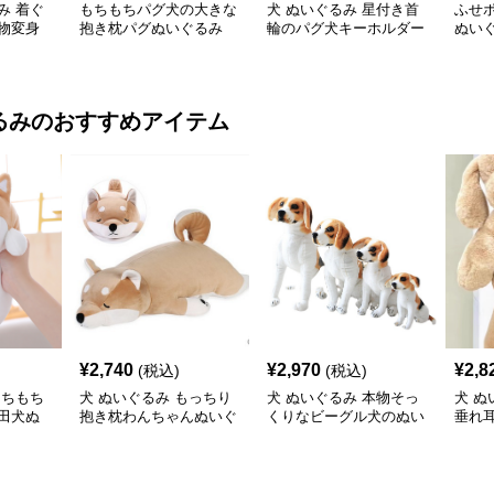
み 着ぐ
もちもちパグ犬の大きな
犬 ぬいぐるみ 星付き首
ふせ
物変身
抱き枕パグぬいぐるみ
輪のパグ犬キーホルダー
ぬい
付きぬいぐるみ
るみ
のおすすめアイテム
¥
2,740
¥
2,970
¥
2,8
(税込)
(税込)
もちもち
犬 ぬいぐるみ もっちり
犬 ぬいぐるみ 本物そっ
犬 ぬ
田犬ぬ
抱き枕わんちゃんぬいぐ
くりなビーグル犬のぬい
垂れ
るみ
ぐるみ四サイズ展開
きな