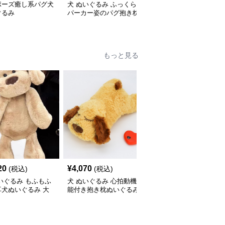
ポーズ癒し系パグ犬
犬 ぬいぐるみ ふっくら
犬 ぬいぐるみ ごろ寝ポ
ぐるみ
パーカー姿のパグ抱き枕
ーズのパグぬいぐるみ
ぬいぐるみ
もっと見る
20
¥
4,070
¥
2,870
(税込)
(税込)
(税込)
いぐるみ もふもふ
犬 ぬいぐるみ 心拍動機
犬 ぬいぐるみ もちもち
耳犬ぬいぐるみ 大
能付き抱き枕ぬいぐるみ
コーギーぬいぐるみ抱き
お鼻がかわいい
枕