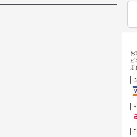
お
ビ
応
P
P