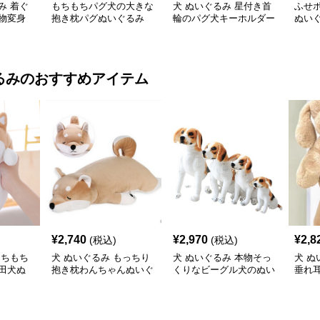
み 着ぐ
もちもちパグ犬の大きな
犬 ぬいぐるみ 星付き首
ふせ
物変身
抱き枕パグぬいぐるみ
輪のパグ犬キーホルダー
ぬい
付きぬいぐるみ
るみ
のおすすめアイテム
¥
2,740
¥
2,970
¥
2,8
(税込)
(税込)
もちもち
犬 ぬいぐるみ もっちり
犬 ぬいぐるみ 本物そっ
犬 ぬ
田犬ぬ
抱き枕わんちゃんぬいぐ
くりなビーグル犬のぬい
垂れ
るみ
ぐるみ四サイズ展開
きな