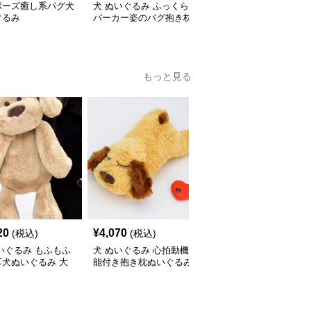
ポーズ癒し系パグ犬
犬 ぬいぐるみ ふっくら
犬 ぬいぐるみ ごろ寝ポ
ぐるみ
パーカー姿のパグ抱き枕
ーズのパグぬいぐるみ
ぬいぐるみ
もっと見る
20
¥
4,070
¥
2,870
(税込)
(税込)
(税込)
いぐるみ もふもふ
犬 ぬいぐるみ 心拍動機
犬 ぬいぐるみ もちもち
耳犬ぬいぐるみ 大
能付き抱き枕ぬいぐるみ
コーギーぬいぐるみ抱き
お鼻がかわいい
枕