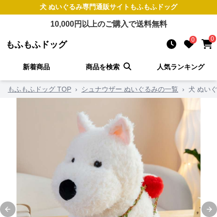
犬 ぬいぐるみ
専門通販サイト
もふもふドッグ
10,000
円以上のご購入で送料無料
0
0
もふもふドッグ
新着商品
商品を検索
人気ランキング
もふもふドッグ TOP
›
シュナウザー ぬいぐるみの一覧
›
犬 ぬい
Previous slide
Ne