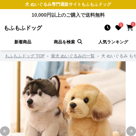
犬 ぬいぐるみ
専門通販サイト
もふもふドッグ
10,000
円以上のご購入で送料無料
0
0
もふもふドッグ
新着商品
商品を検索
人気ランキング
もふもふドッグ TOP
›
柴犬 ぬいぐるみの一覧
›
犬 ぬいぐるみ 
Previous slide
Ne