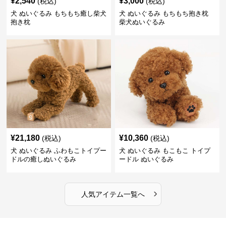
¥
2,540
¥
3,000
(税込)
(税込)
犬 ぬいぐるみ もちもち癒し柴犬
犬 ぬいぐるみ もちもち抱き枕
抱き枕
柴犬ぬいぐるみ
¥
21,180
¥
10,360
(税込)
(税込)
犬 ぬいぐるみ ふわもこトイプー
犬 ぬいぐるみ もこもこ トイプ
ドルの癒しぬいぐるみ
ードル ぬいぐるみ
›
人気アイテム一覧へ