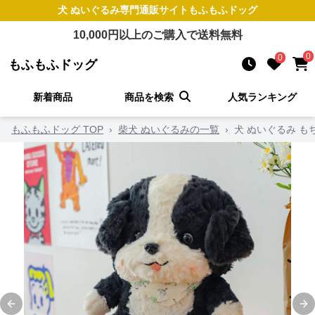
犬 ぬいぐるみ
専門通販サイト
もふもふドッグ
10,000
円以上のご購入で送料無料
0
0
もふもふドッグ
新着商品
商品を検索
人気ランキング
もふもふドッグ TOP
›
柴犬 ぬいぐるみの一覧
›
犬 ぬいぐるみ も
Previous slide
Ne