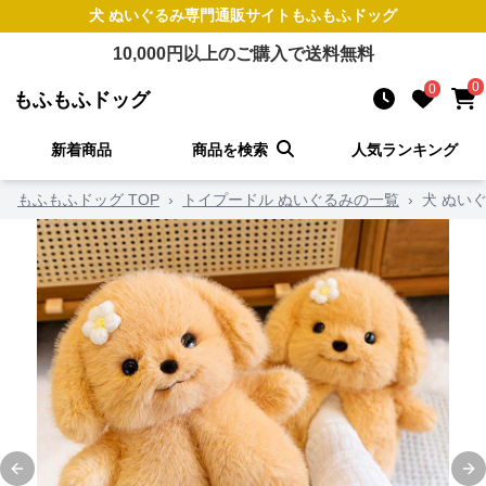
犬 ぬいぐるみ
専門通販サイト
もふもふドッグ
10,000
円以上のご購入で送料無料
0
0
もふもふドッグ
新着商品
商品を検索
人気ランキング
もふもふドッグ TOP
›
トイプードル ぬいぐるみの一覧
›
犬 ぬい
Previous slide
Ne