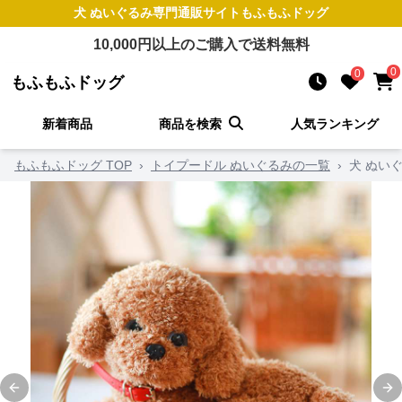
犬 ぬいぐるみ
専門通販サイト
もふもふドッグ
10,000
円以上のご購入で送料無料
0
0
もふもふドッグ
新着商品
商品を検索
人気ランキング
もふもふドッグ TOP
›
トイプードル ぬいぐるみの一覧
›
犬 ぬい
Previous slide
Ne