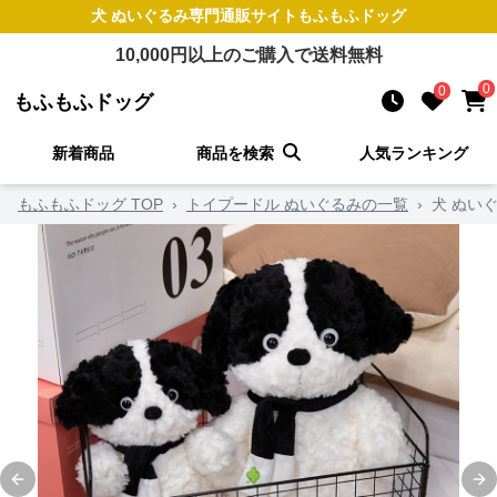
犬 ぬいぐるみ
専門通販サイト
もふもふドッグ
10,000
円以上のご購入で送料無料
0
0
もふもふドッグ
新着商品
商品を検索
人気ランキング
もふもふドッグ TOP
›
トイプードル ぬいぐるみの一覧
›
犬 ぬい
Previous slide
Ne