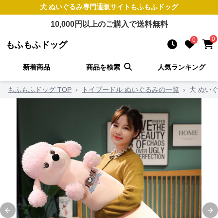
犬 ぬいぐるみ
専門通販サイト
もふもふドッグ
10,000
円以上のご購入で送料無料
0
0
もふもふドッグ
新着商品
商品を検索
人気ランキング
もふもふドッグ TOP
›
トイプードル ぬいぐるみの一覧
›
犬 ぬい
Previous slide
Ne