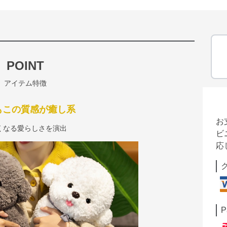
POINT
アイテム特徴
もこの質感が癒し系
お
くなる愛らしさを演出
ビ
応
P