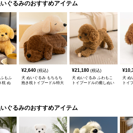
ぬいぐるみ
のおすすめアイテム
¥
2,640
¥
21,180
¥
10,
(税込)
(税込)
もふもふ
犬 ぬいぐるみ もちもち
犬 ぬいぐるみ ふわもこ
犬 ぬ
枕 ぬ
抱き枕トイプードル特大
トイプードルの癒しぬい
トイ
ぬいぐるみ
ぐるみ
み
ぬいぐるみ
のおすすめアイテム