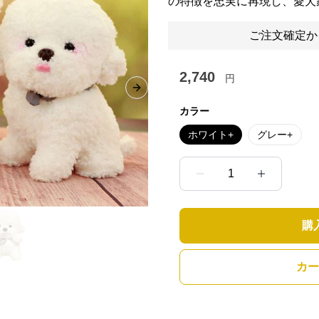
の特徴を忠実に再現し、愛犬
ご注文確定か
2,740
円
Next slide
カラー
ホワイト+
グレー+
1
購
カー