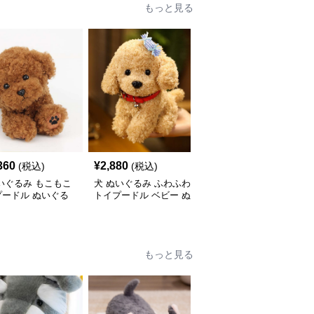
もっと見る
360
¥
2,880
¥
5,310
(税込)
(税込)
(税込)
いぐるみ もこもこ
犬 ぬいぐるみ ふわふわ
犬 ぬいぐるみ 垂れ耳が
プードル ぬいぐる
トイプードル ベビー ぬ
かわいい犬ぬいぐるみ
いぐるみ
もふもふ子犬
もっと見る