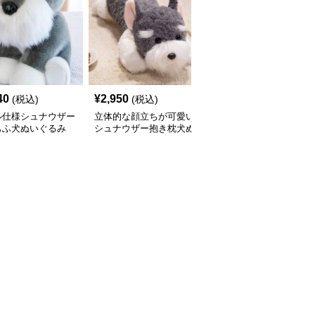
40
¥
2,950
¥
3,390
(税込)
(税込)
(税込)
ル仕様シュナウザー
立体的な顔立ちが可愛い
犬 ぬいぐるみ もこもこ
もふ犬ぬいぐるみ
シュナウザー抱き枕犬ぬ
素材のシュナウザー抱き
いぐるみ
枕ぬいぐるみ