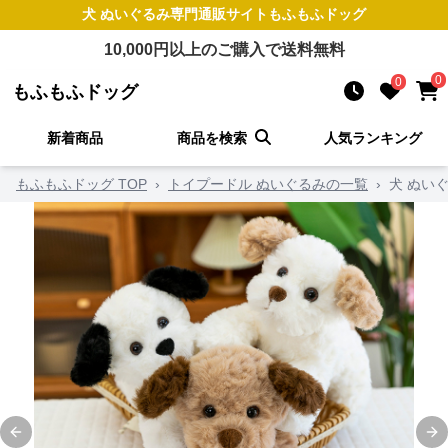
犬 ぬいぐるみ
専門通販サイト
もふもふドッグ
10,000
円以上のご購入で送料無料
0
0
もふもふドッグ
新着商品
商品を検索
人気ランキング
もふもふドッグ TOP
›
トイプードル ぬいぐるみの一覧
›
犬 ぬい
Previous slide
Ne