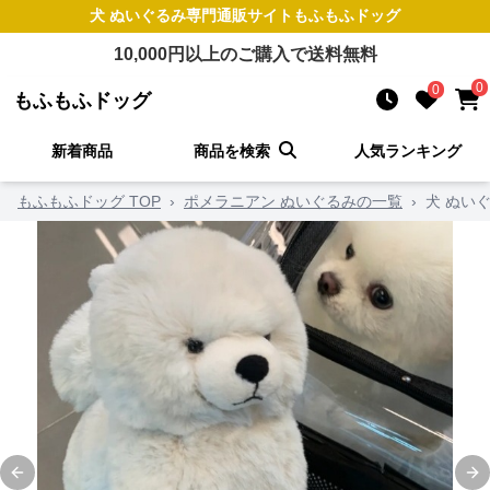
犬 ぬいぐるみ
専門通販サイト
もふもふドッグ
10,000
円以上のご購入で送料無料
0
0
もふもふドッグ
新着商品
商品を検索
人気ランキング
もふもふドッグ TOP
›
ポメラニアン ぬいぐるみの一覧
›
犬 ぬい
Previous slide
Ne