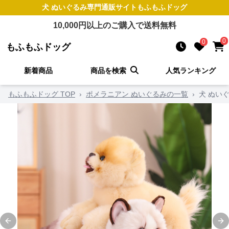
犬 ぬいぐるみ
専門通販サイト
もふもふドッグ
10,000
円以上のご購入で送料無料
0
0
もふもふドッグ
新着商品
商品を検索
人気ランキング
もふもふドッグ TOP
›
ポメラニアン ぬいぐるみの一覧
›
犬 ぬい
Previous slide
Ne