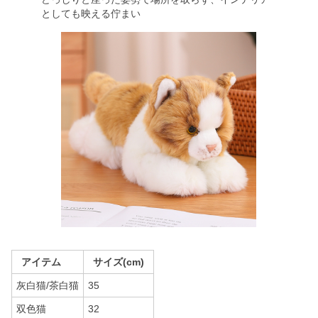
としても映える佇まい
アイテム
サイズ(cm)
灰白猫/茶白猫
35
双色猫
32