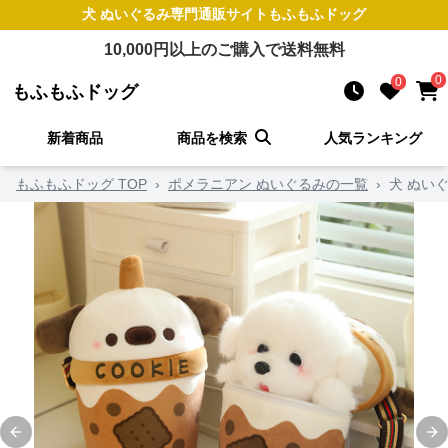
犬 ぬいぐるみ
専門通販サイト
もふもふドッグ
10,000
円以上のご購入で送料無料
0
0
もふもふドッグ
新着商品
商品を検索
人気ランキング
もふもふドッグ TOP
›
ポメラニアン ぬいぐるみの一覧
›
犬 ぬい
Previous slide
Ne