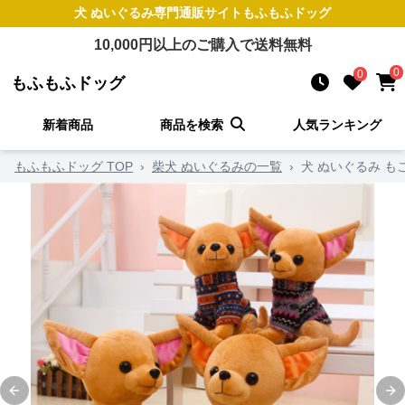
犬 ぬいぐるみ
専門通販サイト
もふもふドッグ
10,000
円以上のご購入で送料無料
0
0
もふもふドッグ
新着商品
商品を検索
人気ランキング
もふもふドッグ TOP
›
柴犬 ぬいぐるみの一覧
›
犬 ぬいぐるみ 
Previous slide
Ne