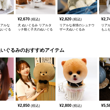
¥
2,670
¥
2,820
¥
2,7
(税込)
(税込)
リアルな
犬 ぬいぐるみ リアルタ
リアルな表情のシュナウ
リア
ぬいぐる
ッチ動く子犬のぬいぐる
ザー犬ぬいぐるみ
もふ
み愛らしい垂れ耳
ぬいぐるみ
のおすすめアイテム
¥
2,850
¥
2,800
¥
5,5
(税込)
(税込)