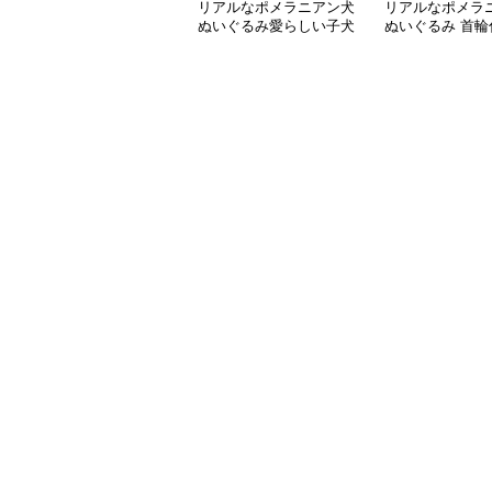
リアルなポメラニアン犬
リアルなポメラ
ぬいぐるみ愛らしい子犬
ぬいぐるみ 首輪
犬人形