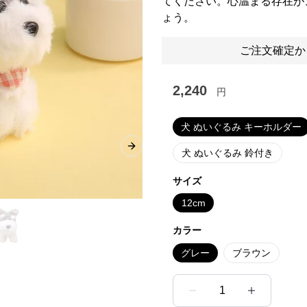
てください。心温まる存在が
ょう。
ご注文確定か
2,240
円
犬 ぬいぐるみ キーホルダー
Next slide
犬 ぬいぐるみ 鈴付き
サイズ
12cm
カラー
グレー
ブラウン
1