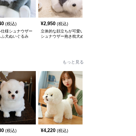
40
¥
2,950
¥
3,390
(税込)
(税込)
(税込)
ル仕様シュナウザー
立体的な顔立ちが可愛い
犬 ぬいぐるみ もこもこ
もふ犬ぬいぐるみ
シュナウザー抱き枕犬ぬ
素材のシュナウザー抱き
いぐるみ
枕ぬいぐるみ
もっと見る
80
¥
4,220
¥
3,690
(税込)
(税込)
(税込)