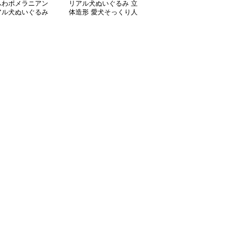
ふわポメラニアン
リアル犬ぬいぐるみ 立
ボーダー服を着たポメラ
アル犬ぬいぐるみ
体造形 愛犬そっくり人
ニアン犬ぬいぐるみ
形