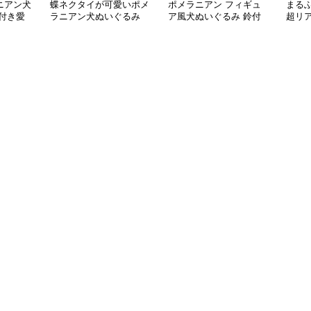
ニアン犬
蝶ネクタイが可愛いポメ
ポメラニアン フィギュ
まる
付き愛
ラニアン犬ぬいぐるみ
ア風犬ぬいぐるみ 鈴付
超リ
き首輪