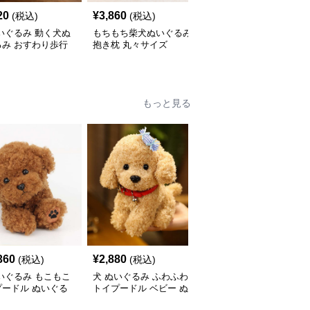
20
¥
3,860
¥
2,550
(税込)
(税込)
(税込)
いぐるみ 動く犬ぬ
もちもち柴犬ぬいぐるみ
犬 ぬいぐるみ 和風はち
るみ おすわり歩行
抱き枕 丸々サイズ
まき姿の柴犬ぬいぐるみ
いい子犬
もっと見る
360
¥
2,880
¥
5,310
(税込)
(税込)
(税込)
いぐるみ もこもこ
犬 ぬいぐるみ ふわふわ
犬 ぬいぐるみ 垂れ耳が
プードル ぬいぐる
トイプードル ベビー ぬ
かわいい犬ぬいぐるみ
いぐるみ
もふもふ子犬