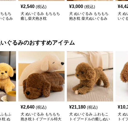
¥
2,540
¥
3,000
¥
4,4
(税込)
(税込)
もちもち
犬 ぬいぐるみ もちもち
犬 ぬいぐるみ もちもち
犬 ぬ
いぐるみ
癒し柴犬抱き枕
抱き枕 柴犬ぬいぐるみ
いぐ
かわ
ぬいぐるみ
のおすすめアイテム
¥
2,640
¥
21,180
¥
10,
(税込)
(税込)
もふもふ
犬 ぬいぐるみ もちもち
犬 ぬいぐるみ ふわもこ
犬 ぬ
枕 ぬ
抱き枕トイプードル特大
トイプードルの癒しぬい
トイ
ぬいぐるみ
ぐるみ
み