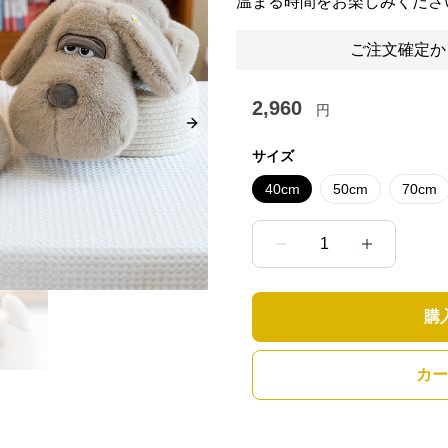
温まる時間をお楽しみくださ
ご注文確定か
2,960
円
Next slide
サイズ
40cm
50cm
70cm
1
購
カー