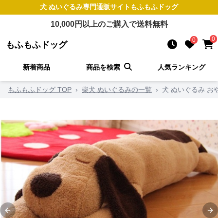
犬 ぬいぐるみ
専門通販サイト
もふもふドッグ
10,000
円以上のご購入で送料無料
0
0
もふもふドッグ
新着商品
商品を検索
人気ランキング
もふもふドッグ TOP
›
柴犬 ぬいぐるみの一覧
›
犬 ぬいぐるみ 
Previous slide
Ne