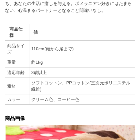
ち、あなたの生活に癒しを与える。ポメラニアン好きにはたまら
ない、心温まるパートナーとなること間違いなし。
商品仕
値
様
商品サイ
110cm(頭から尾まで)
ズ
重量
約1kg
適応年齢
3歳以上
ソフトコットン、PPコットン(三次元ポリエステル
素材
繊維)
カラー
クリーム色、コーヒー色
商品画像