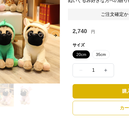
ぬいぐるみ好きな方への贈り
ご注文確定か
2,740
円
Next slide
サイズ
20cm
35cm
1
購
カー