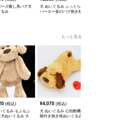
ポーズ癒し系パグ犬
犬 ぬいぐるみ ふっくら
犬 ぬいぐるみ ごろ寝ポ
ぐるみ
パーカー姿のパグ抱き枕
ーズのパグぬいぐるみ
ぬいぐるみ
もっと見る
20
¥
4,070
¥
2,870
(税込)
(税込)
(税込)
いぐるみ もふもふ
犬 ぬいぐるみ 心拍動機
犬 ぬいぐるみ もちもち
耳犬ぬいぐるみ 大
能付き抱き枕ぬいぐるみ
コーギーぬいぐるみ抱き
お鼻がかわいい
枕