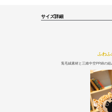
サイズ詳細
ふわふ
兎毛絨素材と三維中空PP綿の