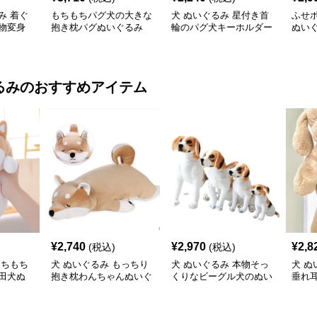
み 着ぐ
もちもちパグ犬の大きな
犬 ぬいぐるみ 星付き首
ふせ
物変身
抱き枕パグぬいぐるみ
輪のパグ犬キーホルダー
ぬい
付きぬいぐるみ
るみ
のおすすめアイテム
¥
2,740
¥
2,970
¥
2,8
(税込)
(税込)
もちもち
犬 ぬいぐるみ もっちり
犬 ぬいぐるみ 本物そっ
犬 ぬ
田犬ぬ
抱き枕わんちゃんぬいぐ
くりなビーグル犬のぬい
垂れ
るみ
ぐるみ四サイズ展開
きな