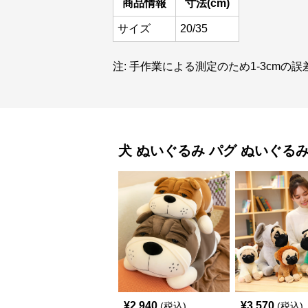
商品情報
寸法(cm)
サイズ
20/35
注: 手作業による測定のため1-3cmの
犬 ぬいぐるみ
パグ ぬいぐる
¥
2,940
¥
3,570
(税込)
(税込)