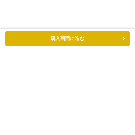
購入画面に進む
もふもふドッグ
について
利用規約