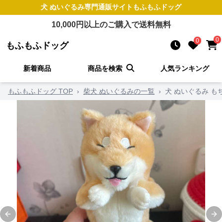
犬 ぬいぐるみ
専門通販サイト
もふもふドッグ
10,000
円以上のご購入で送料無料
0
0
もふもふドッグ
新着商品
商品を検索
人気ランキング
もふもふドッグ TOP
›
柴犬 ぬいぐるみの一覧
›
犬 ぬいぐるみ 
Previous slide
Ne