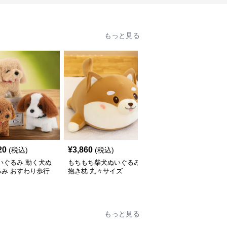
もっと見る
20
¥
3,860
¥
2,550
(税込)
(税込)
(税込)
いぐるみ 動く犬ぬ
もちもち柴犬ぬいぐるみ
犬 ぬいぐるみ 和風はち
るみ おすわり歩行
抱き枕 丸々サイズ
まき姿の柴犬ぬいぐるみ
いい子犬
もっと見る