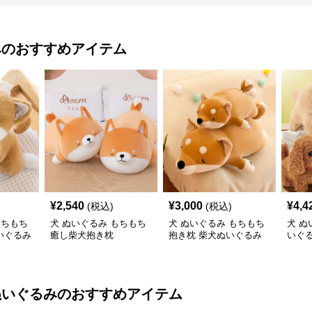
み
のおすすめアイテム
¥
2,540
¥
3,000
¥
4,4
(税込)
(税込)
もちもち
犬 ぬいぐるみ もちもち
犬 ぬいぐるみ もちもち
犬 ぬ
いぐるみ
癒し柴犬抱き枕
抱き枕 柴犬ぬいぐるみ
いぐ
かわ
ぬいぐるみ
のおすすめアイテム