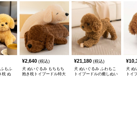
¥
2,640
¥
21,180
¥
10,
(税込)
(税込)
もふもふ
犬 ぬいぐるみ もちもち
犬 ぬいぐるみ ふわもこ
犬 ぬ
枕 ぬ
抱き枕トイプードル特大
トイプードルの癒しぬい
トイ
ぬいぐるみ
ぐるみ
み