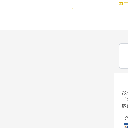
カー
お
ビ
応