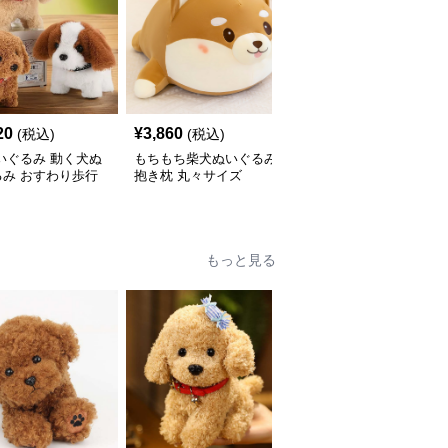
20
¥
3,860
¥
2,550
(税込)
(税込)
(税込)
いぐるみ 動く犬ぬ
もちもち柴犬ぬいぐるみ
犬 ぬいぐるみ 和風はち
るみ おすわり歩行
抱き枕 丸々サイズ
まき姿の柴犬ぬいぐるみ
いい子犬
もっと見る