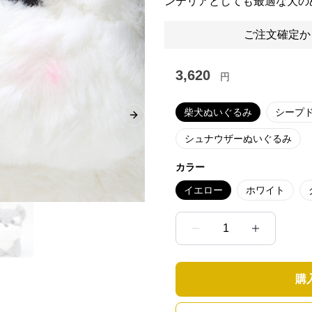
ンテリアとしても最適な犬の
ご注文確定か
3,620
円
柴犬ぬいぐるみ
シープ
Next slide
シュナウザーぬいぐるみ
カラー
イエロー
ホワイト
1
購