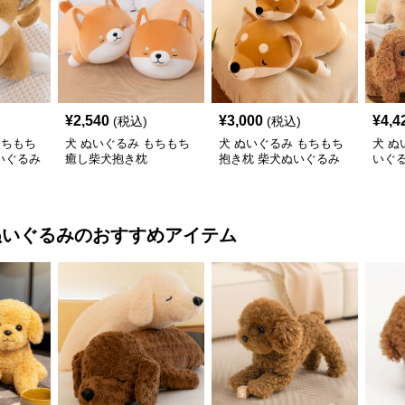
¥
2,540
¥
3,000
¥
4,4
(税込)
(税込)
もちもち
犬 ぬいぐるみ もちもち
犬 ぬいぐるみ もちもち
犬 ぬ
いぐるみ
癒し柴犬抱き枕
抱き枕 柴犬ぬいぐるみ
いぐ
かわ
ぬいぐるみ
のおすすめアイテム