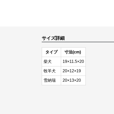
サイズ詳細
タイプ
寸法(cm)
柴犬
19×11.5×20
牧羊犬
20×12×19
雪納瑞
20×13×20