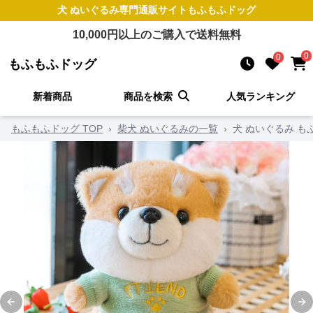
犬 ぬいぐるみ
専門通販サイト
もふもふドッグ
10,000
円以上のご購入で送料無料
0
0
もふもふドッグ
新着商品
商品を検索
人気ランキング
もふもふドッグ TOP
›
柴犬 ぬいぐるみの一覧
›
犬 ぬいぐるみ 
Previous slide
Ne