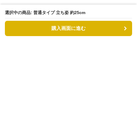
選択中の商品: 普通タイプ 立ち姿 約25cm
購入画面に進む
もふもふドッグ
について
利用規約