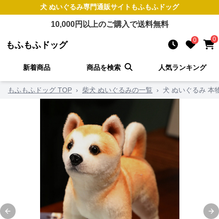
犬 ぬいぐるみ
専門通販サイト
もふもふドッグ
10,000
円以上のご購入で送料無料
0
0
もふもふドッグ
新着商品
商品を検索
人気ランキング
もふもふドッグ TOP
›
柴犬 ぬいぐるみの一覧
›
犬 ぬいぐるみ 
Previous slide
Ne