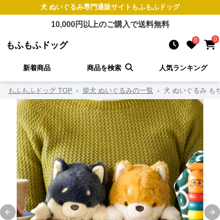
犬 ぬいぐるみ
専門通販サイト
もふもふドッグ
10,000
円以上のご購入で送料無料
0
0
もふもふドッグ
新着商品
商品を検索
人気ランキング
もふもふドッグ TOP
›
柴犬 ぬいぐるみの一覧
›
犬 ぬいぐるみ 
Previous slide
Ne