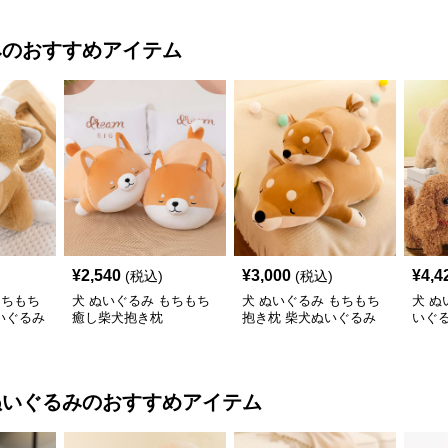
み
のおすすめアイテム
¥
2,540
¥
3,000
¥
4,4
(税込)
(税込)
もちもち
犬 ぬいぐるみ もちもち
犬 ぬいぐるみ もちもち
犬 ぬ
いぐるみ
癒し柴犬抱き枕
抱き枕 柴犬ぬいぐるみ
いぐ
かわ
ぬいぐるみ
のおすすめアイテム