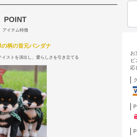
POINT
アイテム特徴
緑の柄の首元バンダナ
お
テイストを演出し、愛らしさを引き立てる
ビ
応
P
P