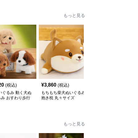
もっと見る
20
¥
3,860
¥
2,550
(税込)
(税込)
(税込)
いぐるみ 動く犬ぬ
もちもち柴犬ぬいぐるみ
犬 ぬいぐるみ 和風はち
るみ おすわり歩行
抱き枕 丸々サイズ
まき姿の柴犬ぬいぐるみ
いい子犬
もっと見る