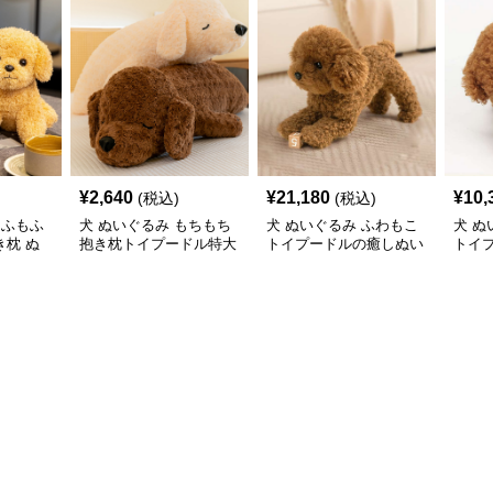
¥
2,640
¥
21,180
¥
10,
(税込)
(税込)
もふもふ
犬 ぬいぐるみ もちもち
犬 ぬいぐるみ ふわもこ
犬 ぬ
枕 ぬ
抱き枕トイプードル特大
トイプードルの癒しぬい
トイ
ぬいぐるみ
ぐるみ
み