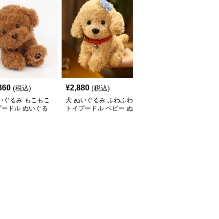
360
¥
2,880
¥
5,310
(税込)
(税込)
(税込)
いぐるみ もこもこ
犬 ぬいぐるみ ふわふわ
犬 ぬいぐるみ 垂れ耳が
プードル ぬいぐる
トイプードル ベビー ぬ
かわいい犬ぬいぐるみ
いぐるみ
もふもふ子犬