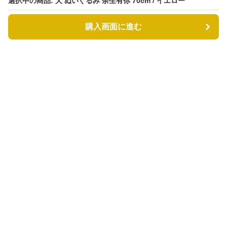
選択中の商品: 犬 ぬいぐるみ 余生有你 70cm / イエロー
購入画面に進む
もふもふドッグ
について
利用規約
プライバシー