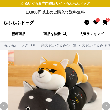
犬 ぬいぐるみ
専門通販サイト
もふもふドッグ
10,000
円以上のご購入で送料無料
0
0
もふもふドッグ
新着商品
商品を検索
人気ランキング
もふもふドッグ TOP
›
柴犬 ぬいぐるみの一覧
›
犬 ぬいぐるみ 
Previous slide
Ne