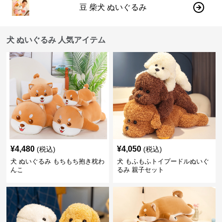
豆 柴犬 ぬいぐるみ
犬 ぬいぐるみ 人気アイテム
¥
4,480
¥
4,050
(税込)
(税込)
犬 ぬいぐるみ もちもち抱き枕わ
犬 もふもふトイプードルぬいぐ
んこ
るみ 親子セット