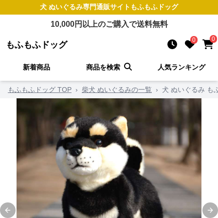
犬 ぬいぐるみ
専門通販サイト
もふもふドッグ
10,000
円以上のご購入で送料無料
0
0
もふもふドッグ
新着商品
商品を検索
人気ランキング
もふもふドッグ TOP
›
柴犬 ぬいぐるみの一覧
›
犬 ぬいぐるみ 
Previous slide
Ne