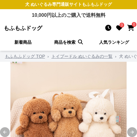
犬 ぬいぐるみ
専門通販サイト
もふもふドッグ
10,000
円以上のご購入で送料無料
0
0
もふもふドッグ
新着商品
商品を検索
人気ランキング
もふもふドッグ TOP
›
トイプードル ぬいぐるみの一覧
›
犬 ぬい
Previous slide
Ne